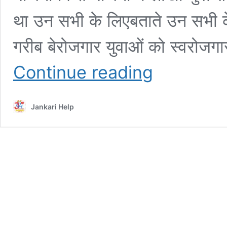
था उन सभी के लिएबताते उन सभी के 
गरीब बेरोजगार युवाओं को स्वरोजगा
Bihar
Continue reading
Laghu
Udyami
Yojana
Jankari Help
2025
1st
Installment:बड़ी
खबर
बिहार
लघु
उत्तरीय
योजना
2025
का
प्रथम
किस्त