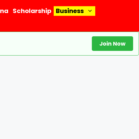
ana
Scholarship
Business
Join Now