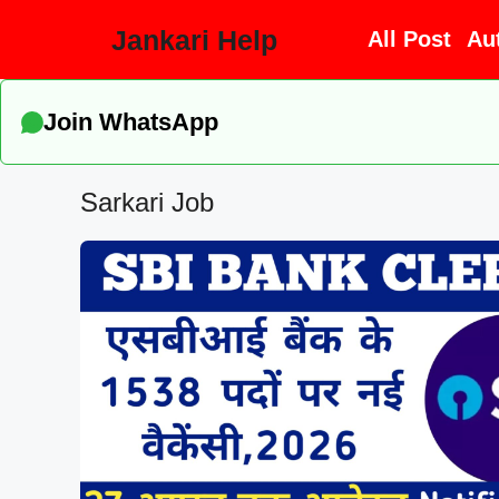
Skip
Jankari Help
All Post
Au
to
content
Join WhatsApp
Sarkari Job