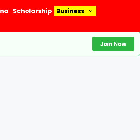
ana
Scholarship
Business
Join Now