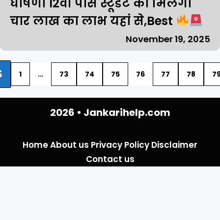
घोषणा 12वीं पास स्टूडेंट को मिलेगा
चार लाख का लाभ यहां से,Best
November 19, 2025
S
1
…
73
74
75
76
77
78
7
2026 •
Jankarihelp.com
Home
About us
Privacy Policy
Disclaimer
Contact us