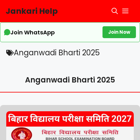
Skip
Jankari Help
Me
to
content
Join WhatsApp
Join Now
Anganwadi Bharti 2025
Anganwadi Bharti 2025