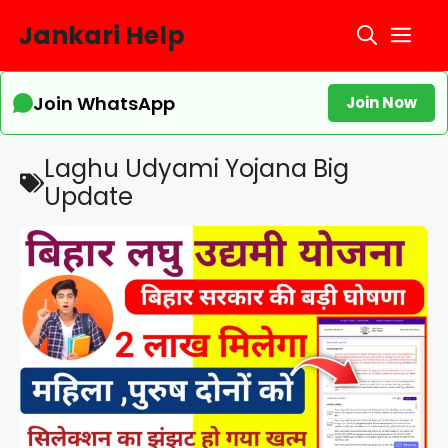
Skip
Jankari Help
Me
to
content
Join WhatsApp
Join Now
Laghu Udyami Yojana Big
Update