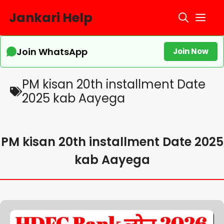
Skip
Jankari Help
Me
to
content
Join WhatsApp
Join Now
PM kisan 20th installment Date
2025 kab Aayega
PM kisan 20th installment Date 2025
kab Aayega