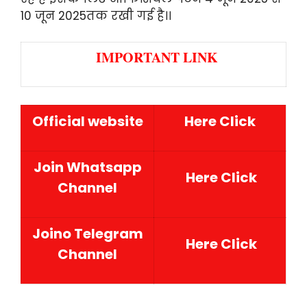
10 जून 2025तक रखी गई है।।
IMPORTANT LINK
Official website
Here Click
Join Whatsapp
Here Click
Channel
Joino Telegram
Here Click
Channel