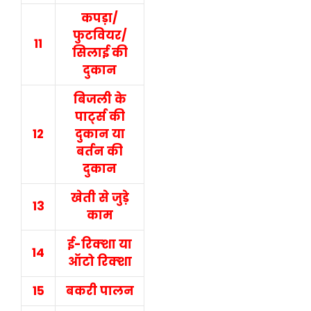
कपड़ा/
फुटव‍ियर/
11
स‍िलाई की
दुकान
ब‍िजली के
पार्ट्स की
12
दुकान या
बर्तन की
दुकान
खेती से जुड़े
13
काम
ई-र‍िक्‍शा या
14
ऑटो र‍िक्‍शा
15
बकरी पालन