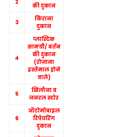
2
की दुकान
किराना
3
दुकान
प्लास्टिक
सामग्री/ बर्तन
की दुकान
4
(रोजाना
इस्‍तेेमाल होने
वाले)
खिलौना व
5
जनरल स्‍टोर
ऑटोमोबाइल
6
रिपेयरिंग
दुकान