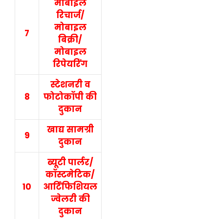
मोबाइल
र‍िचार्ज/
मोबाइल
7
ब‍िक्री/
मोबाइल
र‍िपेयर‍िंंग
स्टेशनरी व
8
फोटोकॉपी की
दुकान
खाद्य सामग्री
9
दुकान
ब्यूटी पार्लर/
कॉस्टमेटिक/
10
आर्ट‍िफ‍िश‍ियल
ज्‍वेलरी की
दुकान