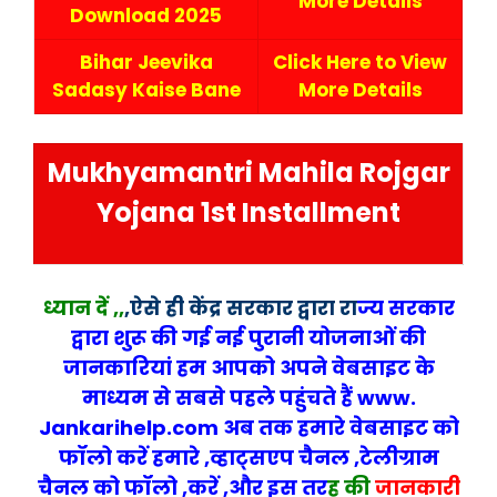
More Details
Download 2025
Bihar Jeevika
Click Here to View
Sadasy Kaise Bane
More Details
Mukhyamantri Mahila Rojgar
Yojana 1st Installment
ध्यान दें ,,
,
ऐसे ही
केंद्र सरकार द्वारा रा
ज्य
सरकार
द्वारा शुरू की गई नई पुरानी योजनाओं की
जानकारियां हम आपको अपने वेबसा
इट के
माध्यम से सबसे पहले पहुंचते हैं www.
Jankarihelp.com अब तक हमारे वेबसाइट को
फॉलो करें हमारे ,व्हाट्सएप चैनल ,टेलीग्राम
चैनल को फॉलो ,करें ,और इस तर
ह की
जानकारी