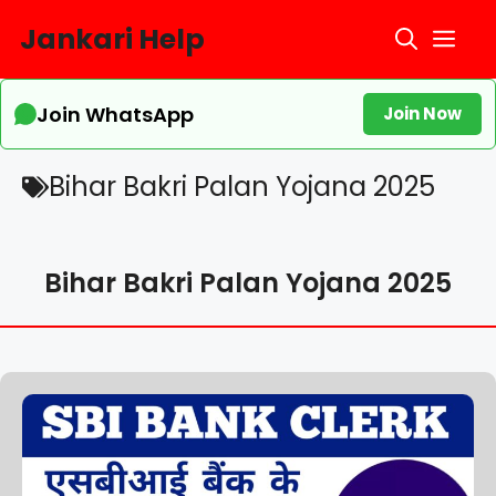
Skip
Jankari Help
Me
to
content
Join WhatsApp
Join Now
Bihar Bakri Palan Yojana 2025
Bihar Bakri Palan Yojana 2025