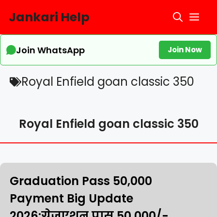
Skip
Jankari Help
Me
to
content
Join WhatsApp
Join Now
Royal Enfield goan classic 350
Royal Enfield goan classic 350
Graduation Pass 50,000
Payment Big Update
2026:ग्रेजुएशन पास ₹50,000/-