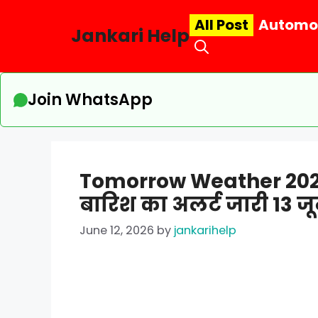
Skip
All Post
Automo
to
Jankari Help
content
Join WhatsApp
Tomorrow Weather 2026:12 
बारिश का अलर्ट जारी 13 ज
June 12, 2026
by
jankarihelp