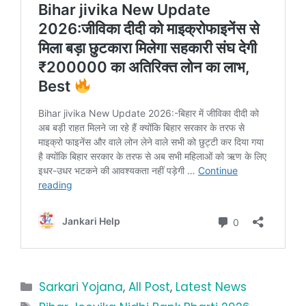
Categories
Sarkari Yojana
,
All Post
,
Latest News
Tags